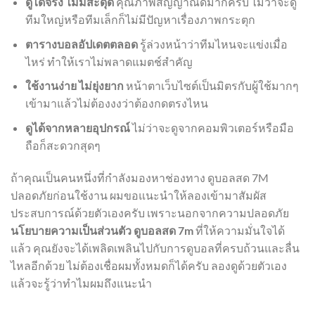
ดูได้จริง ไม่มีสะดุด
คุณภาพสัญญาณดีมากครับ ไม่ว่าจะดู
ทีมใหญ่หรือทีมเล็กก็ไม่มีปัญหาเรื่องภาพกระตุก
ตารางบอลอัปเดตตลอด
รู้ล่วงหน้าว่าทีมไหนจะแข่งเมื่อ
ไหร่ ทำให้เราไม่พลาดแมตช์สำคัญ
ใช้งานง่าย ไม่ยุ่งยาก
หน้าตาเว็บไซต์เป็นมิตรกับผู้ใช้มากๆ
เข้ามาแล้วไม่ต้องงงว่าต้องกดตรงไหน
ดูได้จากหลายอุปกรณ์
ไม่ว่าจะดูจากคอมพิวเตอร์หรือมือ
ถือก็สะดวกสุดๆ
ถ้าคุณเป็นคนหนึ่งที่กำลังมองหาช่องทาง ดูบอลสด 7M
ปลอดภัยก่อนใช้งาน ผมขอแนะนำให้ลองเข้ามาสัมผัส
ประสบการณ์ด้วยตัวเองครับ เพราะนอกจากความปลอดภัย
นโยบายความเป็นส่วนตัว ดูบอลสด 7m
ที่ให้ความมั่นใจได้
แล้ว คุณยังจะได้เพลิดเพลินไปกับการดูบอลที่ครบถ้วนและลื่น
ไหลอีกด้วย ไม่ต้องเชื่อผมทั้งหมดก็ได้ครับ ลองดูด้วยตัวเอง
แล้วจะรู้ว่าทำไมผมถึงแนะนำ