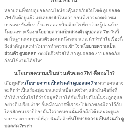
ก่อนใช้งาน
หลายคนที่ชอบดูบอลออนไลน์คงคุ้นเคยกับเว็บไซต์ ดูบอลสด
7M กันดีอยู่แล้ว แต่เคยสงสัยไหมว่า ก่อนที่เราจะกดเข้าชม
การแข่งขันที่เราตั้งตารอคอยนั้น มีอะไรที่เราต้องรู้ก่อนบ้าง
โดยเฉพาะเรื่อง
นโยบายความเป็นส่วนตัว ดูบอลสด 7m
วันนี้
ผมในฐานะคนดูบอลตัวยงคนหนึ่งจะมาแนะนำว่าทำไมเรื่องนี้
ถึงสำคัญ และทำไมการทำความเข้าใจ
นโยบายความเป็น
ส่วนตัว ดูบอลสด 7m
มันถึงช่วยให้เรา ดูบอลสด 7M ปลอดภัย
ก่อนใช้งาน ได้จริงๆ
นโยบายความเป็นส่วนตัวของ 7M คืออะไร?
เมื่อพูดถึง
นโยบายความเป็นส่วนตัว ดูบอลสด 7m
หลายคนอาจ
จะคิดว่าเป็นเรื่องยุ่งยากและน่าเบื่อ แต่จริงๆ แล้วมันคือสิ่งที่
ทำให้เรามั่นใจได้ว่าข้อมูลที่เราให้กับเว็บไซต์ไปนั้นจะถูกดูแล
อย่างดี เปรียบง่ายๆ ก็เหมือนการที่เราจะไปฝากของมีค่าไว้กับ
ใครสักคน เราก็ต้องมั่นใจว่าคนคนนั้นเชื่อถือได้ และจะดูแล
ของของเราอย่างดีที่สุด นั่นคือสิ่งที่
นโยบายความเป็นส่วนตัว ดู
บอลสด 7m
ทำ