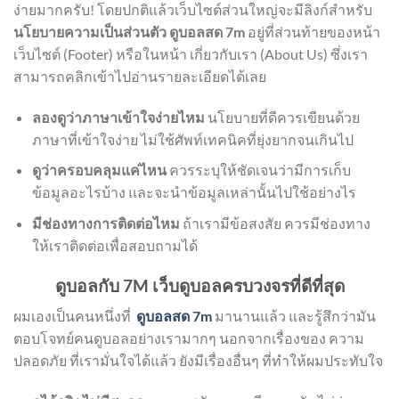
ง่ายมากครับ! โดยปกติแล้วเว็บไซต์ส่วนใหญ่จะมีลิงก์สำหรับ
นโยบายความเป็นส่วนตัว ดูบอลสด 7m
อยู่ที่ส่วนท้ายของหน้า
เว็บไซต์ (Footer) หรือในหน้า เกี่ยวกับเรา (About Us) ซึ่งเรา
สามารถคลิกเข้าไปอ่านรายละเอียดได้เลย
ลองดูว่าภาษาเข้าใจง่ายไหม
นโยบายที่ดีควรเขียนด้วย
ภาษาที่เข้าใจง่าย ไม่ใช้ศัพท์เทคนิคที่ยุ่งยากจนเกินไป
ดูว่าครอบคลุมแค่ไหน
ควรระบุให้ชัดเจนว่ามีการเก็บ
ข้อมูลอะไรบ้าง และจะนำข้อมูลเหล่านั้นไปใช้อย่างไร
มีช่องทางการติดต่อไหม
ถ้าเรามีข้อสงสัย ควรมีช่องทาง
ให้เราติดต่อเพื่อสอบถามได้
ดูบอลกับ 7M เว็บดูบอลครบวงจรที่ดีที่สุด
ผมเองเป็นคนหนึ่งที่
ดูบอลสด 7m
มานานแล้ว และรู้สึกว่ามัน
ตอบโจทย์คนดูบอลอย่างเรามากๆ นอกจากเรื่องของ ความ
ปลอดภัย ที่เรามั่นใจได้แล้ว ยังมีเรื่องอื่นๆ ที่ทำให้ผมประทับใจ