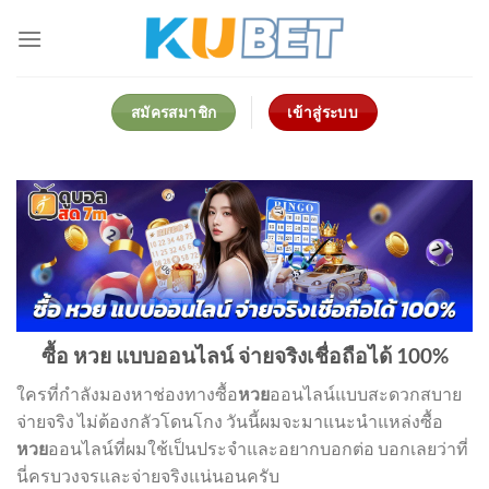
Skip
to
content
สมัครสมาชิก
เข้าสู่ระบบ
ซื้อ หวย แบบออนไลน์ จ่ายจริงเชื่อถือได้ 100%
ใครที่กำลังมองหาช่องทางซื้อ
หวย
ออนไลน์แบบสะดวกสบาย
จ่ายจริง ไม่ต้องกลัวโดนโกง วันนี้ผมจะมาแนะนำแหล่งซื้อ
หวย
ออนไลน์ที่ผมใช้เป็นประจำและอยากบอกต่อ บอกเลยว่าที่
นี่ครบวงจรและจ่ายจริงแน่นอนครับ