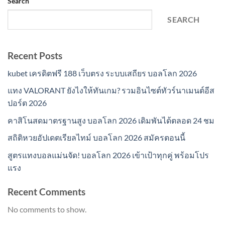
Search
SEARCH
Recent Posts
kubet เครดิตฟรี 188 เว็บตรง ระบบเสถียร บอลโลก 2026
แทง VALORANT ยังไงให้ทันเกม? รวมอินไซต์ทัวร์นาเมนต์อีส
ปอร์ต 2026
คาสิโนสดมาตรฐานสูง บอลโลก 2026 เดิมพันได้ตลอด 24 ชม
สถิติหวยอัปเดตเรียลไทม์ บอลโลก 2026 สมัครตอนนี้
สูตรแทงบอลแม่นจัด! บอลโลก 2026 เข้าเป้าทุกคู่ พร้อมโปร
แรง
Recent Comments
No comments to show.