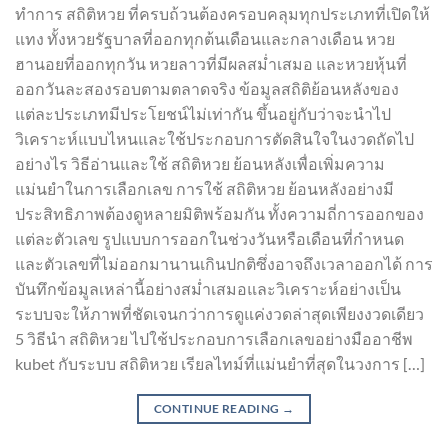
ทำการ สถิติหวย ที่ครบถ้วนต้องครอบคลุมทุกประเภทที่เปิดให้
แทง ทั้งหวยรัฐบาลที่ออกทุกต้นเดือนและกลางเดือน หวย
ฮานอยที่ออกทุกวัน หวยลาวที่มีผลสม่ำเสมอ และหวยหุ้นที่
ออกวันละสองรอบตามตลาดจริง ข้อมูลสถิติย้อนหลังของ
แต่ละประเภทมีประโยชน์ไม่เท่ากัน ขึ้นอยู่กับว่าจะนำไป
วิเคราะห์แบบไหนและใช้ประกอบการตัดสินใจในงวดถัดไป
อย่างไร วิธีอ่านและใช้ สถิติหวย ย้อนหลังเพื่อเพิ่มความ
แม่นยำในการเลือกเลข การใช้ สถิติหวย ย้อนหลังอย่างมี
ประสิทธิภาพต้องดูหลายมิติพร้อมกัน ทั้งความถี่การออกของ
แต่ละตัวเลข รูปแบบการออกในช่วงวันหรือเดือนที่กำหนด
และตัวเลขที่ไม่ออกมานานเกินปกติซึ่งอาจถึงเวลาออกได้ การ
บันทึกข้อมูลเหล่านี้อย่างสม่ำเสมอและวิเคราะห์อย่างเป็น
ระบบจะให้ภาพที่ชัดเจนกว่าการดูแค่งวดล่าสุดเพียงงวดเดียว
5 วิธีนำ สถิติหวย ไปใช้ประกอบการเลือกเลขอย่างมืออาชีพ
kubet กับระบบ สถิติหวย เรียลไทม์ที่แม่นยำที่สุดในวงการ […]
CONTINUE READING
→