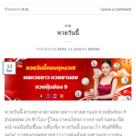
Posted in
หวย
Leave a comment
หวย
หวยวันนี้
POSTED ON
APRIL 13, 2026
BY
ADMIN
13
Apr
หวยวันนี้ ครบทุกงวด! ผลหวยลาว หวยฮานอย หวยหุ้นช่อง 9
อัปเดตสด 24 ชั่วโมง รู้ไหมว่าคนไทยกว่าหลายล้านคน เปิด
หน้าจอมือถือขึ้นมาเพื่อเช็ก หวยวันนี้ ออกอะไร ทันทีที่ตื่น
นอน? บางคนรอผลหวยลาว บางคนลุ้นหวยฮานอย บางคน