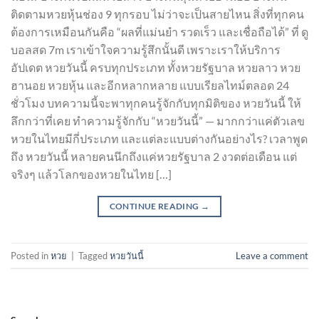
ติดตามหวยหุ้นช่อง 9 ทุกรอบ ไม่ว่าจะเป็นสายไหน สิ่งที่ทุกคน
ต้องการเหมือนกันคือ “ผลที่แม่นยำ รวดเร็ว และเชื่อถือได้” ที่ ดู
บอลสด 7m เราเข้าใจความรู้สึกนั้นดี เพราะเราให้บริการ
อัปเดต หวยวันนี้ ครบทุกประเภท ทั้งหวยรัฐบาล หวยลาว หวย
ฮานอย หวยหุ้น และอีกหลากหลาย แบบเรียลไทม์ตลอด 24
ชั่วโมง บทความนี้จะพาทุกคนรู้จักกับทุกมิติของ หวยวันนี้ ให้
ลึกกว่าที่เคย ทำความรู้จักกับ “หวยวันนี้” — มากกว่าแค่ตัวเลข
หวยในไทยมีกี่ประเภท และแต่ละแบบต่างกันอย่างไร? เวลาพูด
ถึง หวยวันนี้ หลายคนนึกถึงแค่หวยรัฐบาล 2 งวดต่อเดือน แต่
จริงๆ แล้วโลกของหวยในไทย […]
CONTINUE READING
→
Posted in
หวย
|
Tagged
หวยวันนี้
Leave a comment