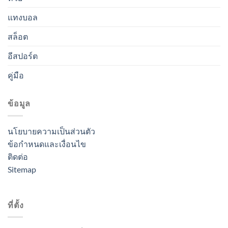
แทงบอล
สล็อต
อีสปอร์ต
คู่มือ
ข้อมูล
นโยบายความเป็นส่วนตัว
ข้อกำหนดและเงื่อนไข
ติดต่อ
Sitemap
ที่ตั้ง