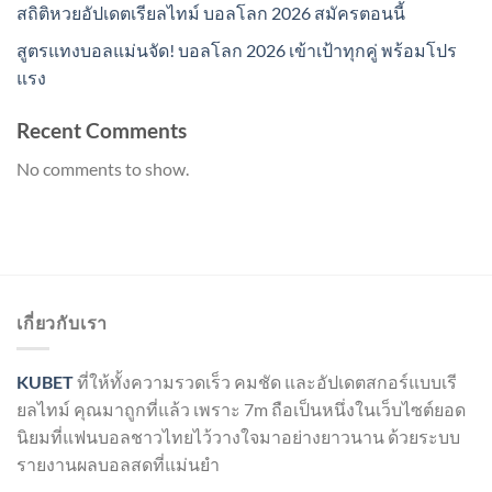
สถิติหวยอัปเดตเรียลไทม์ บอลโลก 2026 สมัครตอนนี้
สูตรแทงบอลแม่นจัด! บอลโลก 2026 เข้าเป้าทุกคู่ พร้อมโปร
แรง
Recent Comments
No comments to show.
เกี่ยวกับเรา
KUBET
ที่ให้ทั้งความรวดเร็ว คมชัด และอัปเดตสกอร์แบบเรี
ยลไทม์ คุณมาถูกที่แล้ว เพราะ 7m ถือเป็นหนึ่งในเว็บไซต์ยอด
นิยมที่แฟนบอลชาวไทยไว้วางใจมาอย่างยาวนาน ด้วยระบบ
รายงานผลบอลสดที่แม่นยำ