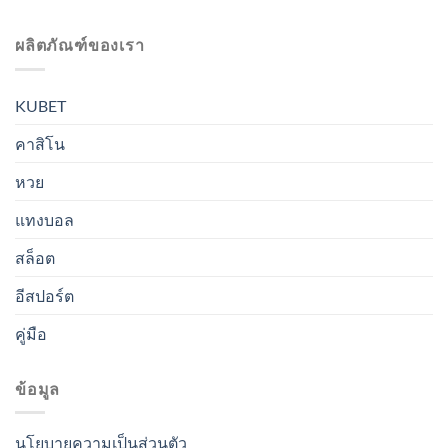
ผลิตภัณฑ์ของเรา
KUBET
คาสิโน
หวย
แทงบอล
สล็อต
อีสปอร์ต
คู่มือ
ข้อมูล
นโยบายความเป็นส่วนตัว