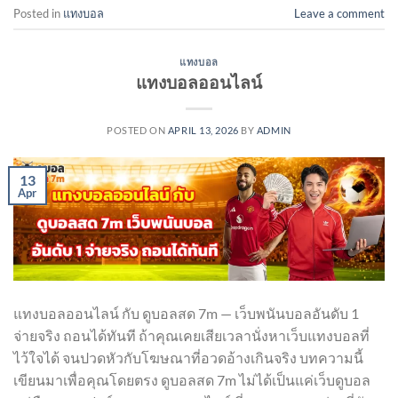
Posted in
แทงบอล
Leave a comment
แทงบอล
แทงบอลออนไลน์
POSTED ON
APRIL 13, 2026
BY
ADMIN
13
Apr
แทงบอลออนไลน์ กับ ดูบอลสด 7m — เว็บพนันบอลอันดับ 1
จ่ายจริง ถอนได้ทันที ถ้าคุณเคยเสียเวลานั่งหาเว็บแทงบอลที่
ไว้ใจได้ จนปวดหัวกับโฆษณาที่อวดอ้างเกินจริง บทความนี้
เขียนมาเพื่อคุณโดยตรง ดูบอลสด 7m ไม่ได้เป็นแค่เว็บดูบอล