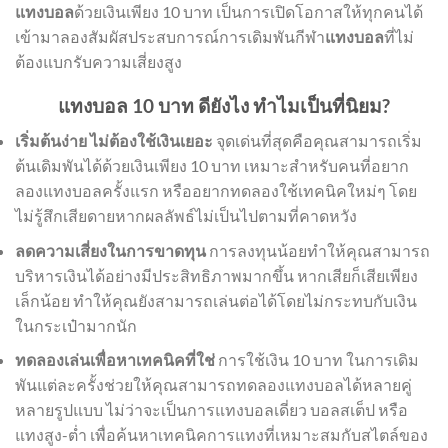
แทงบอล
ด้วยเงินเพียง 10 บาท เป็นการเปิดโอกาสให้ทุกคนได้
เข้ามาลองสัมผัสประสบการณ์การเดิมพันกีฬา
แทงบอล
ที่ไม่
ต้องแบกรับความเสี่ยงสูง
แทงบอล 10 บาท ดียังไง ทำไมเป็นที่นิยม?
เริ่มต้นง่าย ไม่ต้องใช้เงินเยอะ
จุดเด่นที่สุดคือคุณสามารถเริ่ม
ต้นเดิมพันได้ด้วยเงินเพียง 10 บาท เหมาะสำหรับคนที่อยาก
ลองแทงบอลครั้งแรก หรืออยากทดลองใช้เทคนิคใหม่ๆ โดย
ไม่รู้สึกเสียดายหากผลลัพธ์ไม่เป็นไปตามที่คาดหวัง
ลดความเสี่ยงในการขาดทุน
การลงทุนน้อยทำให้คุณสามารถ
บริหารเงินได้อย่างมีประสิทธิภาพมากขึ้น หากเสียก็เสียเพียง
เล็กน้อย ทำให้คุณยังสามารถเล่นต่อได้โดยไม่กระทบกับเงิน
ในกระเป๋ามากนัก
ทดลองเล่นเพื่อหาเทคนิคที่ใช่
การใช้เงิน 10 บาท ในการเดิม
พันแต่ละครั้งช่วยให้คุณสามารถทดลองแทงบอลได้หลายคู่
หลายรูปแบบ ไม่ว่าจะเป็นการแทงบอลเดี่ยว บอลสเต็ป หรือ
แทงสูง-ต่ำ เพื่อค้นหาเทคนิคการแทงที่เหมาะสมกับสไตล์ของ