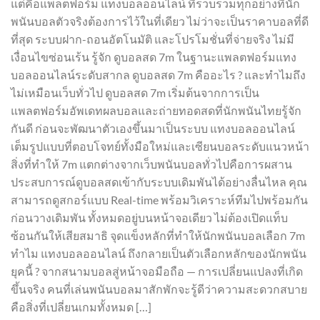
แต่คือแพลตฟอร์ม แทงบอลออนไลน์ ที่รวบรวมทุกอย่างที่นัก
พนันบอลตัวจริงต้องการไว้ในที่เดียว ไม่ว่าจะเป็นราคาบอลที่ดี
ที่สุด ระบบฝาก-ถอนอัตโนมัติ และโปรโมชั่นที่จ่ายจริง ไม่มี
เงื่อนไขซ่อนเร้น รู้จัก ดูบอลสด 7m ในฐานะแพลตฟอร์มแทง
บอลออนไลน์ระดับสากล ดูบอลสด 7m คืออะไร ? และทำไมถึง
ไม่เหมือนเว็บทั่วไป ดูบอลสด 7m เริ่มต้นจากการเป็น
แพลตฟอร์มอัพเดทผลบอลและถ่ายทอดสดที่นักพนันไทยรู้จัก
กันดี ก่อนจะพัฒนาตัวเองขึ้นมาเป็นระบบ แทงบอลออนไลน์
เต็มรูปแบบที่ตอบโจทย์ทั้งมือใหม่และเซียนบอลระดับแนวหน้า
สิ่งที่ทำให้ 7m แตกต่างจากเว็บพนันบอลทั่วไปคือการผสาน
ประสบการณ์ดูบอลสดเข้ากับระบบเดิมพันได้อย่างลื่นไหล คุณ
สามารถดูสกอร์แบบ Real-time พร้อมวิเคราะห์ทีมไปพร้อมกัน
ก่อนวางเดิมพัน ทั้งหมดอยู่บนหน้าจอเดียว ไม่ต้องเปิดแท็บ
ซ้อนกันให้เสียสมาธิ จุดแข็งหลักที่ทำให้นักพนันบอลเลือก 7m
ทำไม แทงบอลออนไลน์ ถึงกลายเป็นตัวเลือกหลักของนักพนัน
ยุคนี้ ? จากสนามบอลสู่หน้าจอมือถือ — การเปลี่ยนแปลงที่เกิด
ขึ้นจริง คนที่เล่นพนันบอลมาสักพักจะรู้ดีว่าความสะดวกสบาย
คือสิ่งที่เปลี่ยนเกมทั้งหมด […]