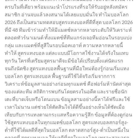
ครบในที่เดียว พร้อมแนะนำโปรแรงที่รอให้รับอยู่หลังสมัคร
สมาชิก อ่านจบแล้วลงสนามได้เลยแบบมั่นใจ ทำไมบอลโลก
2026 ถึงเป็นสนามทดสอบสูตรแทงบอลที่ดีที่สุด บอลโลก 2026
ที่มี 48 ทีมเข้าร่วมทำให้มีแมตช์หลากหลายระดับให้วิเคราะห์
ตลอดทัวร์นาเมนต์ ทั้งแมตช์ที่ทีมแกร่งเจอทีมอ่อนในรอบแบ่ง
กลุ่ม และแมตช์ที่สูสีในรอบน็อคเอาท์ ความหลากหลายนี้
ทำให้ สูตรแทงบอล แต่ละแบบมีโอกาสใช้งานได้จริงในแทบ
ทุกวัน ใครที่เตรียมสูตรมาดีจะมีข้อได้เปรียบตั้งแต่นัดแรก
จนถึงนัดชิง สูตรแทงบอลพื้นฐานที่มือใหม่ต้องรู้ก่อนเริ่มแทง
บอลโลก สูตรแทงบอล พื้นฐานที่ใช้ได้จริงเริ่มจากการ
วิเคราะห์ข้อมูลสามอย่างก่อนทุกแมตช์ คือฟอร์มห้านัดล่าสุด
ของแต่ละทีม สถิติการพบกันโดยตรงในอดีต และรายชื่อนัก
เตะที่บาดเจ็บหรือโดนแบน ข้อมูลสามอย่างนี้หาได้ฟรีและใช้
เวลาไม่นาน แต่ช่วยให้ตัดสินใจได้ดีขึ้นอย่างเห็นได้ชัดเมื่อ
เทียบกับการแทงตามกระแสหรือความรู้สึก ข้อมูลที่ต้องดูก่อน
ใช้สูตรแทงบอลในทุกแมตช์บอลโลก สูตรแทงบอลสกอร์สูง-
ต่ำที่ใช้ได้ผลดีที่สุดในบอลโลก ตลาดสกอร์สูง-ต่ำเป็นหนึ่งใน
ตลาดที่ สูตรแทงบอล ให้ผลดีที่สุดในบอลโลก เพราะสามารถ