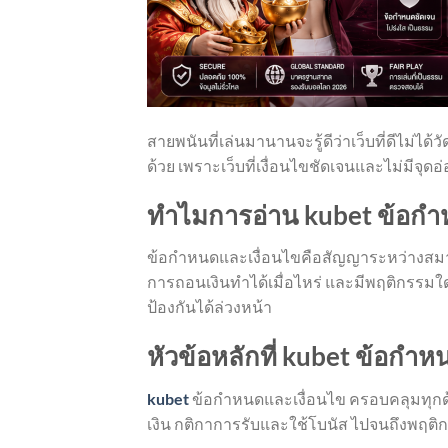
สายพนันที่เล่นมานานจะรู้ดีว่าเว็บที่ดีไม่ได
ด้วย เพราะเว็บที่เงื่อนไขชัดเจนและไม่มีจุ
ทำไมการอ่าน kubet ข้อกำ
ข้อกำหนดและเงื่อนไขคือสัญญาระหว่างสมาชิก
การถอนเงินทำได้เมื่อไหร่ และมีพฤติกรรมใดบ
ป้องกันได้ล่วงหน้า
หัวข้อหลักที่ kubet ข้อกำ
kubet
ข้อกำหนดและเงื่อนไข ครอบคลุมทุกด้
เงิน กติกาการรับและใช้โบนัส ไปจนถึงพฤติกรร