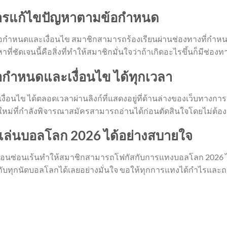
การแก้ไขปัญหาตามข้อกำหนด
et ข้อกำหนดและเงื่อนไข สมาชิกสามารถร้องเรียนผ่านช่องทางที่กำ
ชัดเจนนี้คือสิ่งที่ทำให้สมาชิกมั่นใจว่าถ้าเกิดอะไรขึ้นก็มีช่อ
ข้อกำหนดและเงื่อนไข ได้ทุกเวลา
่อนไข ได้ตลอดเวลาผ่านลิงก์ที่แสดงอยู่ที่ด้านล่างของเว็บทางการ
กใหม่ที่กำลังพิจารณาสมัครสามารถอ่านได้ก่อนตัดสินใจโดยไม่ต้อง
อน เล่นบอลโลก 2026 ได้อย่างสบายใจ
ดอ่อนซ่อนเร้นทำให้สมาชิกสามารถโฟกัสกับการแทงบอลโลก 2026 ได้อย
นุกกับทุกนัดบอลโลกได้เลยอย่างมั่นใจ ขอให้ทุกการแทงได้กำไรและถ