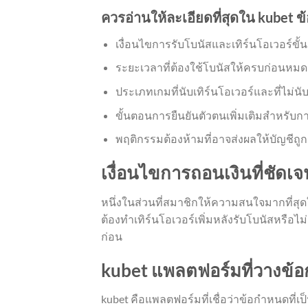
ควรอ่านให้ละเอียดที่สุดใน kubet 
เงื่อนไขการรับโบนัสและเทิร์นโอเวอร์ขั้
ระยะเวลาที่ต้องใช้โบนัสให้ครบก่อนหมด
ประเภทเกมที่นับเทิร์นโอเวอร์และที่ไม่นั
ขั้นตอนการยืนยันตัวตนเพิ่มเติมสำหรับ
พฤติกรรมต้องห้ามที่อาจส่งผลให้บัญชีถูก
เงื่อนไขการถอนเงินที่ชัดเจ
หนึ่งในส่วนที่สมาชิกให้ความสนใจมากที่สุ
ต้องทำเทิร์นโอเวอร์เพิ่มหลังรับโบนัสหรือ
ก่อน
kubet แพลตฟอร์มที่วางข
kubet คือแพลตฟอร์มที่เชื่อว่าข้อกำหนดที่เ