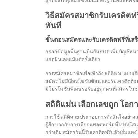
วิธีสมัครสมาชิกรับเครดิตฟร
ทันที
ขั้นตอนสมัครและรับเครดิตฟรีที่เสร็
กรอกข้อมูลพื้นฐาน ยืนยัน OTP เพิ่มบัญชีธนา
แอดมินเลยแม้แต่ครั้งเดียว
การสมัครสมาชิกเพื่อเข้าถึง สถิติหวย แบบเรี
สมัคร ไม่มีเงื่อนไขซับซ้อน และรับเครดิตต้อ
มีโปรโมชั่นพิเศษรอรับอยู่ทุกคนที่สมัครในช่ว
สถิติแม่น เลือกเลขถูก โอกา
การใช้ สถิติหวย ประกอบการตัดสินใจอย่าง
รู้สึก บวกกับการเลือกแพลตฟอร์มที่โปร่ง
กว่าเดิม สมัครวันนี้รับเครดิตฟรีแล้วเริ่มแทงไ