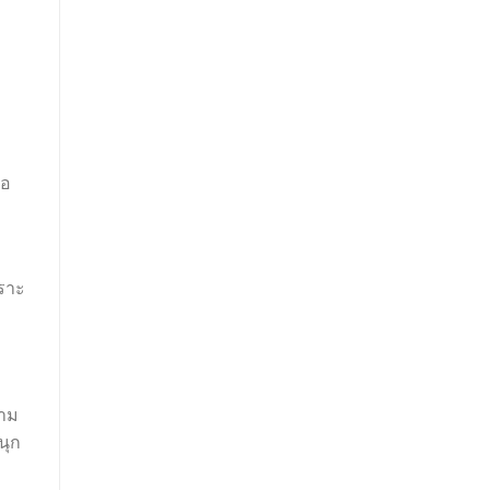
่อ
พราะ
วาม
นุก