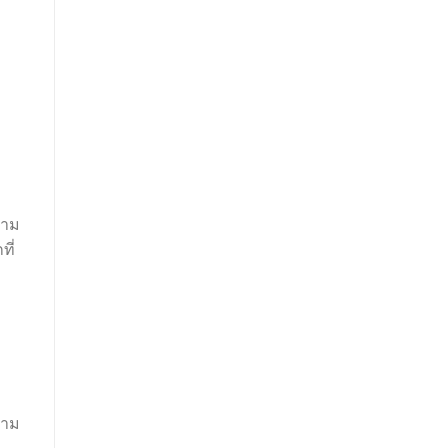
วาม
ที่
ก
วาม